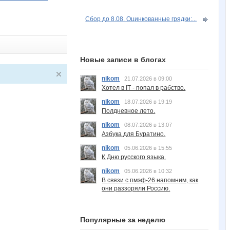
Сбор до 8.08. Оцинкованные грядки:...
Новые записи в блогах
nikom
21.07.2026 в 09:00
Хотел в IT - попал в рабство.
nikom
18.07.2026 в 19:19
Полдневное лето.
nikom
08.07.2026 в 13:07
Азбука для Буратино.
nikom
05.06.2026 в 15:55
К Дню русского языка.
nikom
05.06.2026 в 10:32
В связи с пмэф-26 напомним, как
они раззоряли Россию.
Популярные за неделю