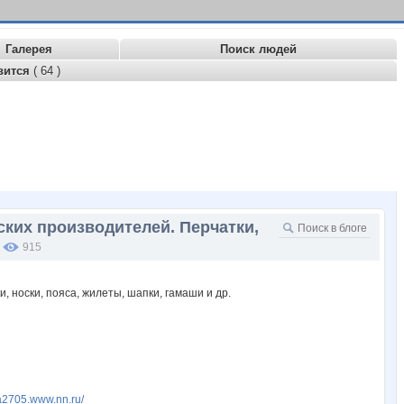
Галерея
Поиск людей
вится
( 64 )
ских производителей. Перчатки,
915
ta2705.www.nn.ru/