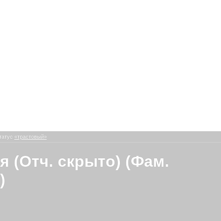
татус
«трастовый»
я (Отч. скрыто) (Фам.
)