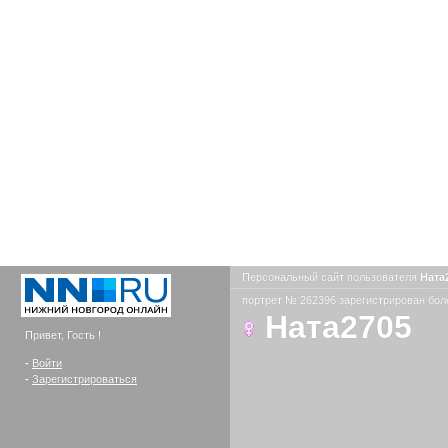
Персональный сайт пользователя
Ната
портрет № 262396 зарегистрирован боле
Ната2705
Привет, Гость !
-
Войти
-
Зарегистрироваться