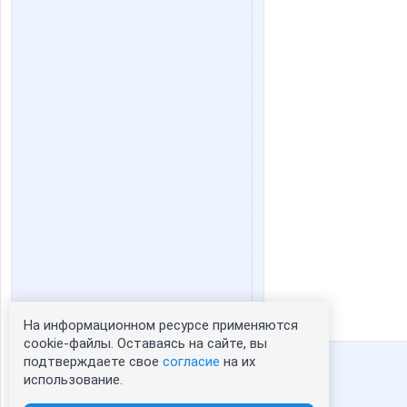
На информационном ресурсе применяются
Статистика портрета:
cookie-файлы. Оставаясь на сайте, вы
подтверждаете свое
согласие
на их
сейчас просматривают портрет - 0
использование.
зарегистрированные пользователи
посетившие портрет за 7 дней - 1