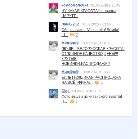
комсомолочка
01.08.2026 в 13:45
НУ КАКАЯ КРАСОТА!!! новинки
ЧАРУТТ...
Лана2212
31.07.2026 в 09:55
Сбор заказов. Vesnaletto! Бомба!
Ш...
2
Мил@н@
31.07.2026 в 16:00
ЛЮШЕ!!!!БЕЛОРУССКАЯ КРАСОТА!
ОТЛИЧНОЕ КАЧЕСТВО,ЦЕНЫ!!!
КРУТЫЕ
НОВИНКИ,РАСПРОДАЖА!!!
Мил@н@
01.08.2026 в 13:22
ЕЛЛЕТТО!!!ДИКАЯ РАСПРОДАЖА
НА ВСЁ!!!ФИНАЛ!
1
Olgs
04.08.2026 в 17:28
Фото вещей из китайского выкупа!
П...
3