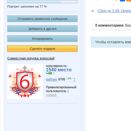
Портрет заполнен на 77 %
Сбор до 5.09. Оцинк
Отправить приватное сообщение
0 комментариев
. Ва
Добавить в друзья
Игнорировать
Чтобы оставлять ко
Сделать подарок
Совместная покупка: взрослый
популярность:
1540 место
+49 ↑
+146 ↑
рейтинг
8785
?
Привилегированный
пользователь
6
уровня