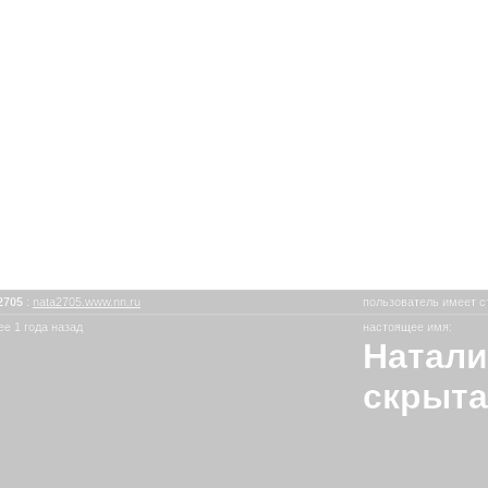
2705
:
nata2705.www.nn.ru
пользователь имеет с
е 1 года назад
настоящее имя:
Натали
скрыта