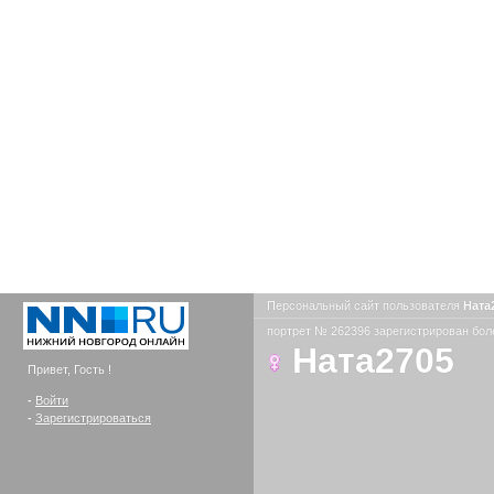
Персональный сайт пользователя
Ната
портрет № 262396 зарегистрирован боле
Ната2705
Привет, Гость !
-
Войти
-
Зарегистрироваться