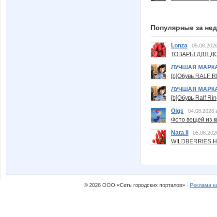
Популярные за не
Lonza
05.08.2026
ТОВАРЫ ДЛЯ ДО
ЛУЧШАЯ МАРК
[b]Обувь RALF RI
ЛУЧШАЯ МАРК
[b]Обувь Ralf Ri
Olgs
04.08.2026 
Фото вещей из ки
Nata.li
05.08.202
WILDBERRIES Н
© 2026 ООО «Сеть городских порталов» ·
Реклама н