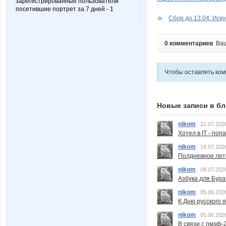
зарегистрированные пользователи
посетившие портрет за 7 дней - 1
Сбор до 13.04. Иску
0 комментариев
. Ва
Чтобы оставлять ко
Новые записи в бл
nikom
21.07.202
Хотел в IT - поп
nikom
18.07.202
Полдневное лет
nikom
08.07.202
Азбука для Бура
nikom
05.06.202
К Дню русского 
nikom
05.06.202
В связи с пмэф-