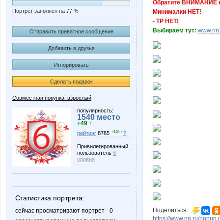
Обратите ВНИМАНИЕ на
Портрет заполнен на 77 %
Минималки НЕТ!
- ТР НЕТ!
Выбираем тут:
www.nn.
Отправить приватное сообщение
Добавить в друзья
Игнорировать
Сделать подарок
Совместная покупка: взрослый
популярность:
1540 место
+49 ↑
+146 ↑
рейтинг
8785
?
Привилегированный
пользователь
6
уровня
Статистика портрета:
Поделиться:
сейчас просматривают портрет - 0
https://www.nn.ru/pop