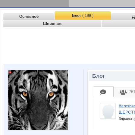
Блог
( 199 )
Основное
Д
Шпионаж
Блог
76
Bareshk
ШЕРСТ
Здравств