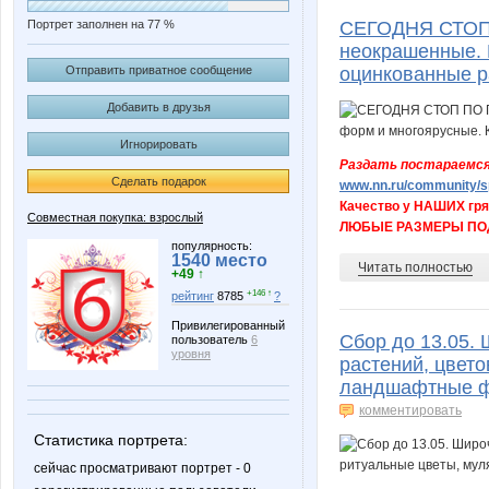
Портрет заполнен на 77 %
СЕГОДНЯ СТОП 
неокрашенные. 
Отправить приватное сообщение
оцинкованные р
Добавить в друзья
Игнорировать
Раздать постараемся
Сделать подарок
www.nn.ru/community/sp
Качество у НАШИХ гря
Совместная покупка: взрослый
ЛЮБЫЕ РАЗМЕРЫ ПОД
популярность:
1540 место
Читать полностью
+49 ↑
+146 ↑
рейтинг
8785
?
Привилегированный
Сбор до 13.05.
пользователь
6
уровня
растений, цвето
ландшафтные ф
комментировать
Статистика портрета:
сейчас просматривают портрет - 0