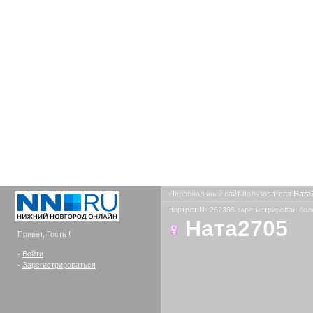
Персональный сайт пользователя
Ната
портрет № 262396 зарегистрирован боле
Ната2705
Привет, Гость !
-
Войти
-
Зарегистрироваться