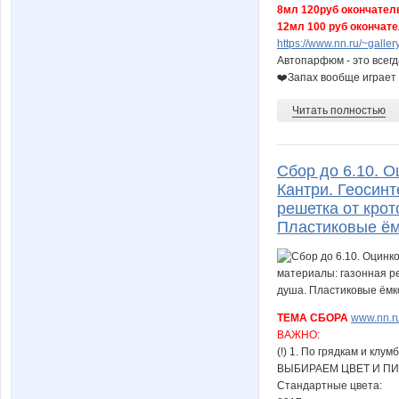
8мл 120руб окончател
12мл 100 руб окончат
https://www.nn.ru/~gal
Автопарфюм - это всегд
❤️Запах вообще играет 
Читать полностью
Сбор до 6.10. 
Кантри. Геосинт
решетка от крот
Пластиковые ём
ТЕМА СБОРА
www.nn.ru
ВАЖНО:
(!) 1. По грядкам и кл
ВЫБИРАЕМ ЦВЕТ И П
Стандартные цвета: