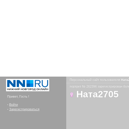
Персональный сайт пользователя
Ната
портрет № 262396 зарегистрирован боле
Ната2705
Привет, Гость !
-
Войти
-
Зарегистрироваться