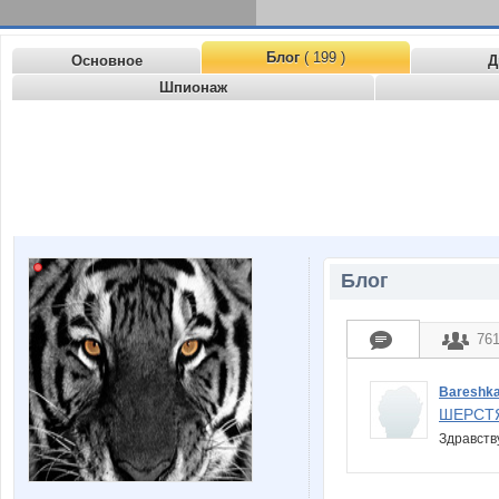
Блог
( 199 )
Основное
Д
Шпионаж
Блог
76
Bareshk
ШЕРСТ
Здравств