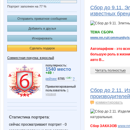
Портрет заполнен на 77 %
Сбор до 9.11. 
известных бренд
Отправить приватное сообщение
Добавить в друзья
ТЕМА СБОРА
www.nn.ru/community/sp
Игнорировать
Сделать подарок
Автопарфюм - это всег
большую роль в жизни 
Совместная покупка: взрослый
авто В...
популярность:
1540 место
Читать полностью
+49 ↑
+146 ↑
рейтинг
8785
?
Привилегированный
Сбор до 2.11. И
пользователь
6
уровня
производителей
комментировать
Статистика портрета:
сейчас просматривают портрет - 0
Сбор ЗАКАЗОВ
www.nn.