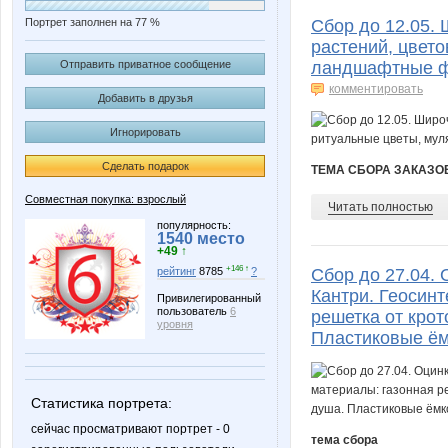
Портрет заполнен на 77 %
Сбор до 12.05.
растений, цвето
Отправить приватное сообщение
ландшафтные ф
комментировать
Добавить в друзья
Игнорировать
Сделать подарок
ТЕМА СБОРА ЗАКАЗО
Совместная покупка: взрослый
Читать полностью
популярность:
1540 место
+49 ↑
+146 ↑
рейтинг
8785
?
Сбор до 27.04.
Кантри. Геосинт
Привилегированный
пользователь
6
решетка от крот
уровня
Пластиковые ём
Статистика портрета:
сейчас просматривают портрет - 0
тема сбора