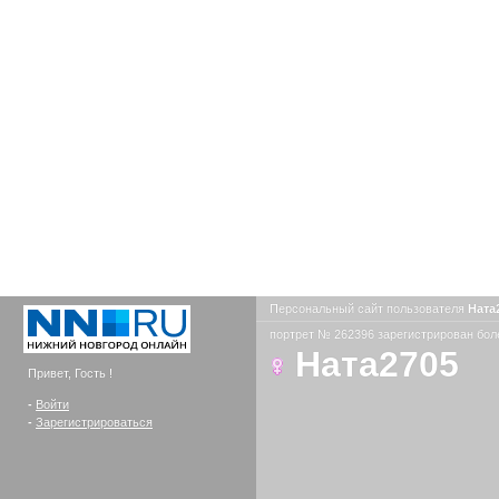
Персональный сайт пользователя
Ната
портрет № 262396 зарегистрирован боле
Ната2705
Привет, Гость !
-
Войти
-
Зарегистрироваться