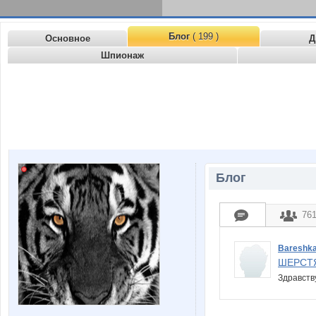
Блог
( 199 )
Основное
Д
Шпионаж
Блог
76
Bareshk
ШЕРСТ
Здравств