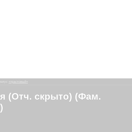
татус
«трастовый»
я (Отч. скрыто) (Фам.
)