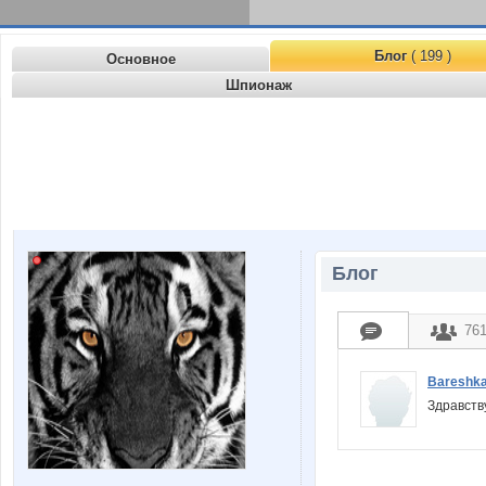
Блог
( 199 )
Основное
Шпионаж
Блог
76
Bareshk
Здравств