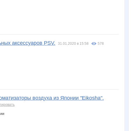
ьных аксессуаров PSV.
31.01.2020 в 15:58
578
оматизаторы воздуха из Японии "Eikosha".
тировать