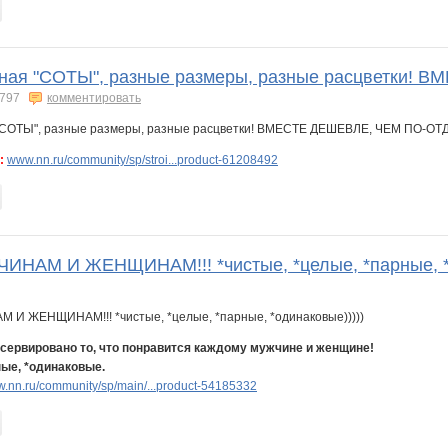
усная "СОТЫ", разные размеры, разные расцветки
797
комментировать
:
www.nn.ru/community/sp/stroi...product-61208492
НАМ И ЖЕНЩИНАМ!!! *чистые, *целые, *парные, *о
нсервировано то, что понравится каждому мужчине и женщине!
ные, *одинаковые.
.nn.ru/community/sp/main/...product-54185332