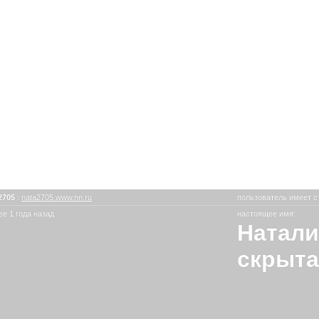
2705
:
nata2705.www.nn.ru
пользователь имеет с
е 1 года назад
настоящее имя:
Натали
скрыта