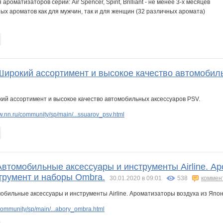
роматизаторов серии: Air Spencer, Spirit, Brilliant - не менее 3-х месяцев
ых ароматов как для мужчин, так и для женщин (32 различных аромата)
 Широкий ассортимент и высокое качество автомобил
.nn.ru/community/sp/main/...ssuarov_psv.html
Автомобильные аксессуары и инструменты Airline. Ар
румент и наборы Ombra.
30.01.2020 в 09:01
538
коммен
ommunity/sp/main/...abory_ombra.html