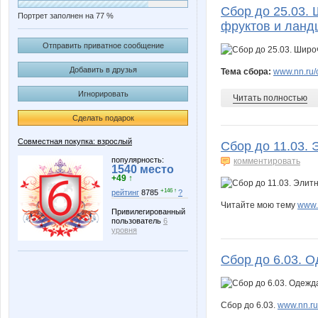
Сбор до 25.03.
Портрет заполнен на 77 %
фруктов и ланд
Отправить приватное сообщение
Добавить в друзья
Тема сбора:
www.nn.ru/c
Игнорировать
Читать полностью
Сделать подарок
Совместная покупка: взрослый
Сбор до 11.03.
популярность:
комментировать
1540 место
+49 ↑
+146 ↑
рейтинг
8785
?
Читайте мою тему
www.
Привилегированный
пользователь
6
уровня
Сбор до 6.03. 
Сбор до 6.03.
www.nn.ru