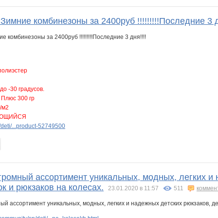
ние комбинезоны за 2400руб !!!!!!!!!Последние 3 дн
полиэстер
о -30 градусов.
 Плюс 300 гр
р/м2
АЮЩИЙСЯ
deti/...product-52749500
громный ассортимент уникальных, модных, легких и 
к и рюкзаков на колесах.
23.01.2020 в 11:57
511
коммен