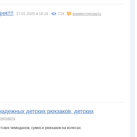
я!!!!
27.01.2020 в 16:16
724
комментировать
надежных детских рюкзаков, детских
тировать