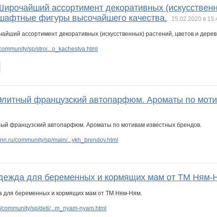
 Широчайший ассортимент декоративных (искусственн
шафтные фигуры высочайшего качества.
25.02.2020 в 15:
ommunity/sp/stroi...o_kachestva.html
 Элитный французский автопарфюм. Ароматы по моти
nn.ru/community/sp/main/...ykh_brendov.html
Одежда для беременных и кормящих мам от ТМ Ням-
/community/sp/deti/...m_nyam-nyam.html