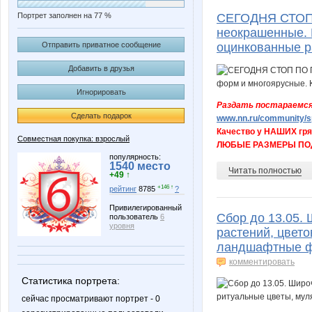
Портрет заполнен на 77 %
СЕГОДНЯ СТОП 
неокрашенные. 
Отправить приватное сообщение
оцинкованные р
Добавить в друзья
Игнорировать
Раздать постараемся
Сделать подарок
www.nn.ru/community/sp
Качество у НАШИХ гря
Совместная покупка: взрослый
ЛЮБЫЕ РАЗМЕРЫ ПОД
популярность:
1540 место
Читать полностью
+49 ↑
+146 ↑
рейтинг
8785
?
Привилегированный
Сбор до 13.05.
пользователь
6
уровня
растений, цвето
ландшафтные ф
комментировать
Статистика портрета:
сейчас просматривают портрет - 0