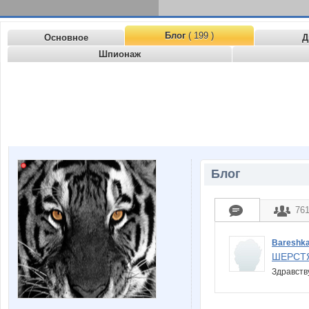
Блог
( 199 )
Основное
Д
Шпионаж
Блог
76
Bareshk
ШЕРСТ
Здравств