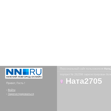
Персональный сайт пользователя
Ната
портрет № 262396 зарегистрирован боле
Ната2705
Привет, Гость !
-
Войти
-
Зарегистрироваться