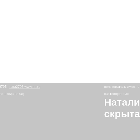
2705
:
nata2705.www.nn.ru
пользователь имеет с
е 1 года назад
настоящее имя:
Натали
скрыта