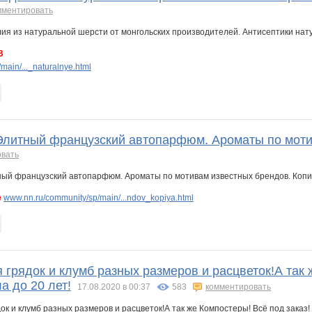
мментировать
В
ain/..._naturalnye.html
 Элитный французский автопарфюм. Ароматы по моти
овать
е
www.nn.ru/community/sp/main/...ndov_kopiya.html
грядок и клумб разных размеров и расцветок!А так 
а до 20 лет!
17.08.2020 в 00:37
583
комментировать