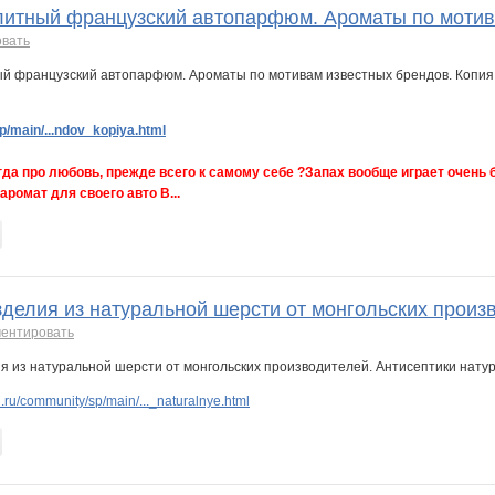
Элитный французский автопарфюм. Ароматы по мотив
овать
/main/...ndov_kopiya.html
да про любовь, прежде всего к самому себе ?Запах вообще играет очень б
ромат для своего авто В...
зделия из натуральной шерсти от монгольских произ
ентировать
ru/community/sp/main/..._naturalnye.html