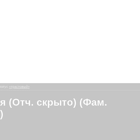
татус
«трастовый»
я (Отч. скрыто) (Фам.
)