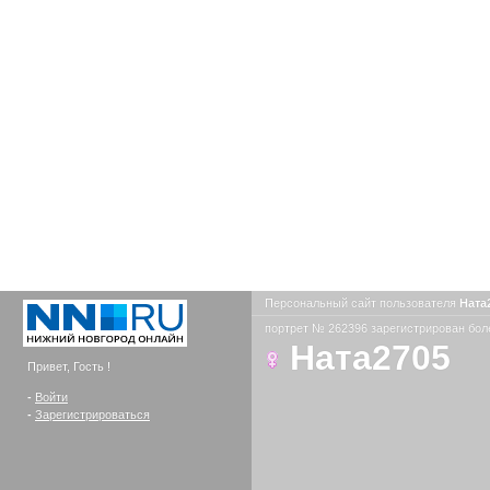
Персональный сайт пользователя
Ната
портрет № 262396 зарегистрирован боле
Ната2705
Привет, Гость !
-
Войти
-
Зарегистрироваться