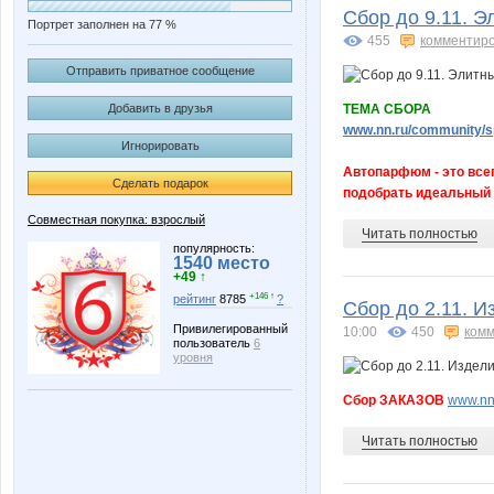
Сбор до 9.11. 
Портрет заполнен на 77 %
455
комментир
Отправить приватное сообщение
Добавить в друзья
ТЕМА СБОРА
www.nn.ru/community/sp
Игнорировать
Автопарфюм - это всег
Сделать подарок
подобрать идеальный а
Совместная покупка: взрослый
Читать полностью
популярность:
1540 место
+49 ↑
+146 ↑
рейтинг
8785
?
Сбор до 2.11. И
Привилегированный
10:00
450
комм
пользователь
6
уровня
Сбор ЗАКАЗОВ
www.nn.
Читать полностью