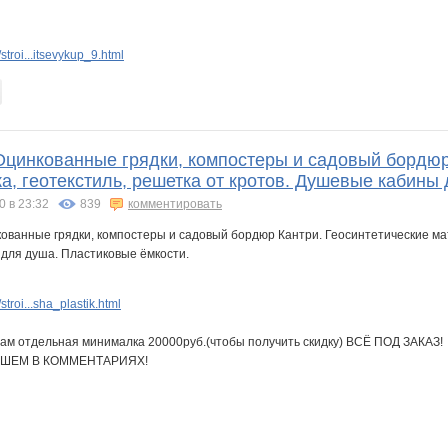
troi...itsevykup_9.html
 Оцинкованные грядки, компостеры и садовый бордюр
а, геотекстиль, решетка от кротов. Душевые кабины
0 в 23:32
839
комментировать
troi...sha_plastik.html
умбам отдельная минималка 20000руб.(чтобы получить скидку) ВСЁ ПОД ЗАКАЗ!
ИШЕМ В КОММЕНТАРИЯХ!