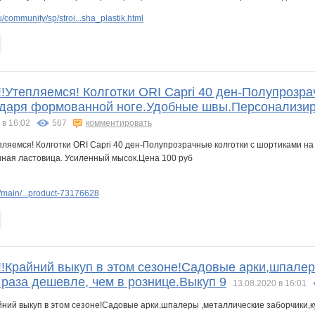
/community/sp/stroi...sha_plastik.html
тепляемся! Колготки ORI Capri 40 ден-Полупрозрач
одаря формованной ноге.Удобные швы.Персонализир
 в 16:02
567
комментировать
main/...product-73176628
райний выкуп в этом сезоне!Садовые арки,шпалеры
 раза дешевле, чем в рознице.Выкуп 9
13.08.2020 в 16:01