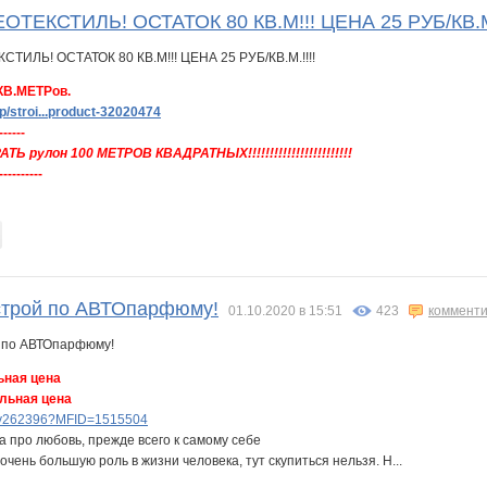
ОТЕКСТИЛЬ! ОСТАТОК 80 КВ.М!!! ЦЕНА 25 РУБ/КВ.М
КВ.МЕТРов.
/stroi...product-32020474
------
рулон 100 МЕТРОВ КВАДРАТНЫХ!!!!!!!!!!!!!!!!!!!!!!!!
----------
трой по АВТОпарфюму!
01.10.2020 в 15:51
423
комменти
ьная цена
ельная цена
lery262396?MFID=1515504
а про любовь, прежде всего к самому себе
очень большую роль в жизни человека, тут скупиться нельзя. Н...