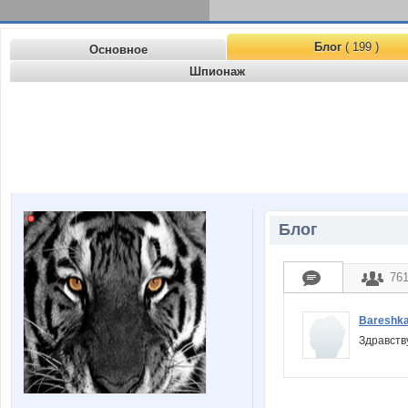
Блог
( 199 )
Основное
Шпионаж
Блог
76
Bareshk
Здравств