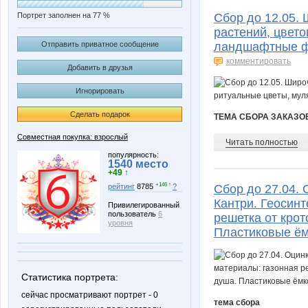
Портрет заполнен на 77 %
Сбор до 12.05.
растений, цвето
Отправить приватное сообщение
ландшафтные ф
комментировать
Добавить в друзья
Игнорировать
Сделать подарок
ТЕМА СБОРА ЗАКАЗО
Совместная покупка: взрослый
Читать полностью
популярность:
1540 место
+49 ↑
+146 ↑
рейтинг
8785
?
Сбор до 27.04.
Кантри. Геосинт
Привилегированный
пользователь
6
решетка от крот
уровня
Пластиковые ём
Статистика портрета:
сейчас просматривают портрет - 0
тема сбора