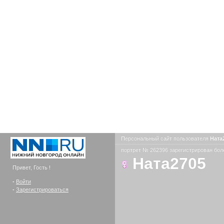
Персональный сайт пользователя
Ната
портрет № 262396 зарегистрирован боле
Ната2705
Привет, Гость !
-
Войти
-
Зарегистрироваться