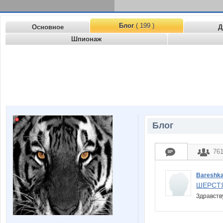
Блог
( 199 )
Основное
Д
Шпионаж
Блог
76
Bareshk
ШЕРСТ
Здравств