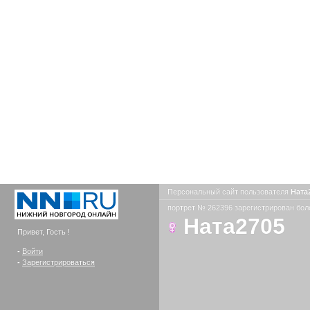
Персональный сайт пользователя
Ната
портрет № 262396 зарегистрирован боле
Ната2705
Привет, Гость !
-
Войти
-
Зарегистрироваться