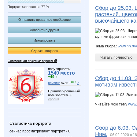
Портрет заполнен на 77 %
Сбор до 25.03.
растений, цвет
Отправить приватное сообщение
высочайшего ка
Добавить в друзья
Игнорировать
Тема сбора:
www.nn.ru/c
Сделать подарок
Читать полностью
Совместная покупка: взрослый
популярность:
1540 место
+49 ↑
Сбор до 11.03.
+146 ↑
рейтинг
8785
?
мотивам извест
Привилегированный
пользователь
6
уровня
Читайте мою тему
www.
Статистика портрета:
Сбор до 6.03. 
сейчас просматривают портрет - 0
Ням.
06.02.2020 в 18