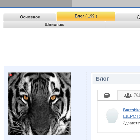
Блог
( 199 )
Основное
Д
Шпионаж
Блог
76
Bareshk
ШЕРСТ
Здравств